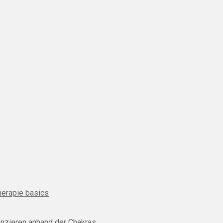
herapie basics
enzieren anhand der Chakras