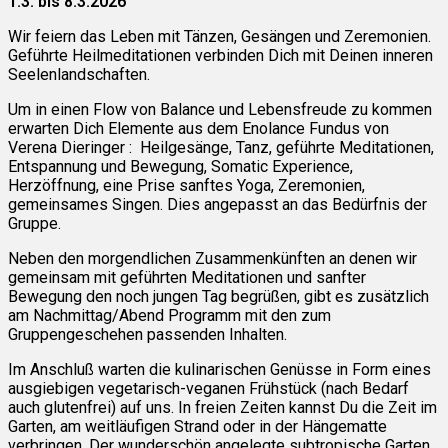
1.3. bis 8.3.2026
Wir feiern das Leben mit Tänzen, Gesängen und Zeremonien.
Geführte Heilmeditationen verbinden Dich mit Deinen inneren
Seelenlandschaften.
Um in einen Flow von Balance und Lebensfreude zu kommen
erwarten Dich Elemente aus dem Enolance Fundus von
Verena Dieringer : Heilgesänge, Tanz, geführte Meditationen,
Entspannung und Bewegung, Somatic Experience,
Herzöffnung, eine Prise sanftes Yoga, Zeremonien,
gemeinsames Singen. Dies angepasst an das Bedürfnis der
Gruppe.
Neben den morgendlichen Zusammenkünften an denen wir
gemeinsam mit geführten Meditationen und sanfter
Bewegung den noch jungen Tag begrüßen, gibt es zusätzlich
am Nachmittag/Abend Programm mit den zum
Gruppengeschehen passenden Inhalten.
Im Anschluß warten die kulinarischen Genüsse in Form eines
ausgiebigen vegetarisch-veganen Frühstück (nach Bedarf
auch glutenfrei) auf uns. In freien Zeiten kannst Du die Zeit im
Garten, am weitläufigen Strand oder in der Hängematte
verbringen. Der wunderschön angelegte subtropische Garten