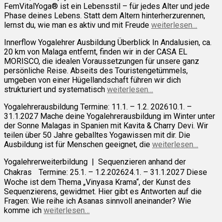
FemVitalYoga® ist ein Lebensstil – für jedes Alter und jede
Phase deines Lebens. Statt dem Altern hinterherzurennen,
lernst du, wie man es aktiv und mit Freude
weiterlesen…
Innerflow Yogalehrer Ausbildung Überblick In Andalusien, ca.
20 km von Malaga entfernt, finden wir in der CASA EL
MORISCO, die idealen Voraussetzungen für unsere ganz
persönliche Reise. Abseits des Touristengetümmels,
umgeben von einer Hügellandschaft führen wir dich
strukturiert und systematisch
weiterlesen…
Yogalehrerausbildung Termine: 11.1. – 1.2. 202610.1. –
31.1.2027 Mache deine Yogalehrerausbildung im Winter unter
der Sonne Malagas in Spanien mit Kavita & Charry Devi. Wir
teilen über 50 Jahre geballtes Yogawissen mit dir. Die
Ausbildung ist für Menschen geeignet, die
weiterlesen…
Yogalehrerweiterbildung | Sequenzieren anhand der
Chakras Termine: 25.1. – 1.2.202624.1. – 31.1.2027 Diese
Woche ist dem Thema „Vinyasa Krama“, der Kunst des
Sequenzierens, gewidmet. Hier gibt es Antworten auf die
Fragen: Wie reihe ich Asanas sinnvoll aneinander? Wie
komme ich
weiterlesen…