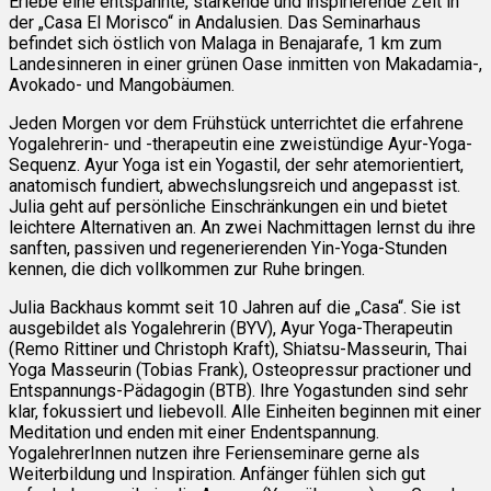
Erlebe eine entspannte, stärkende und inspirierende Zeit in
der „Casa El Morisco“ in Andalusien. Das Seminarhaus
befindet sich östlich von Malaga in Benajarafe, 1 km zum
Landesinneren in einer grünen Oase inmitten von Makadamia-,
Avokado- und Mangobäumen.
Jeden Morgen vor dem Frühstück unterrichtet die erfahrene
Yogalehrerin- und -therapeutin eine zweistündige Ayur-Yoga-
Sequenz. Ayur Yoga ist ein Yogastil, der sehr atemorientiert,
anatomisch fundiert, abwechslungsreich und angepasst ist.
Julia geht auf persönliche Einschränkungen ein und bietet
leichtere Alternativen an. An zwei Nachmittagen lernst du ihre
sanften, passiven und regenerierenden Yin-Yoga-Stunden
kennen, die dich vollkommen zur Ruhe bringen.
Julia Backhaus kommt seit 10 Jahren auf die „Casa“. Sie ist
ausgebildet als Yogalehrerin (BYV), Ayur Yoga-Therapeutin
(Remo Rittiner und Christoph Kraft), Shiatsu-Masseurin, Thai
Yoga Masseurin (Tobias Frank), Osteopressur practioner und
Entspannungs-Pädagogin (BTB). Ihre Yogastunden sind sehr
klar, fokussiert und liebevoll. Alle Einheiten beginnen mit einer
Meditation und enden mit einer Endentspannung.
YogalehrerInnen nutzen ihre Ferienseminare gerne als
Weiterbildung und Inspiration. Anfänger fühlen sich gut