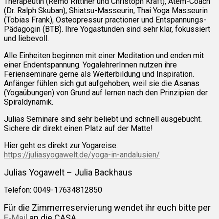
Therapeutin (Remo Rittiner und Christoph Kraft), Atem-Coach
(Dr. Ralph Skuban), Shiatsu-Masseurin, Thai Yoga Masseurin
(Tobias Frank), Osteopressur practioner und Entspannungs-
Pädagogin (BTB). Ihre Yogastunden sind sehr klar, fokussiert
und liebevoll.
Alle Einheiten beginnen mit einer Meditation und enden mit
einer Endentspannung. YogalehrerInnen nutzen ihre
Ferienseminare gerne als Weiterbildung und Inspiration.
Anfänger fühlen sich gut aufgehoben, weil sie die Asanas
(Yogaübungen) von Grund auf lernen nach den Prinzipien der
Spiraldynamik.
Julias Seminare sind sehr beliebt und schnell ausgebucht.
Sichere dir direkt einen Platz auf der Matte!
Hier geht es direkt zur Yogareise:
https://juliasyogawelt.de/yoga-in-andalusien/
Julias Yogawelt – Julia Backhaus
Telefon: 0049-17634812850
Für die Zimmerreservierung wendet ihr euch bitte per
E-Mail
an die CASA.